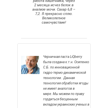
иммунитета.
работа кишечника, через
сибо большое за
2 месяца исчез белок в
расный продукт.
анализе мочи. Сахар 6,8 –
7,2. Я прекрасно сплю.
Великолепное
самочувствие!
Черничная паста LiQberry
была создана к.т.н. Осипенко
С.Б. по инновационной
гидро-термо-динамической
технологии. Данная
технология обработки ягоды
не имеет аналогов в
мире. Мы можем по праву
гордиться бесценным
вкладом украинских ученых в