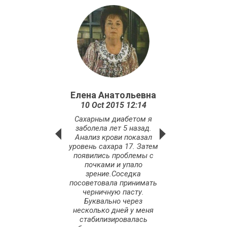
Галина
Елена Анатольевна
Алексей Тихо
Jun 2015 12:14
10 Oct 2015 12:14
10 Oct 2015 12
имаю черничную
Сахарным диабетом я
Около 5 лет назад
 с ноября месяца.
заболела лет 5 назад.
был инфаркт, инс
в два месяца, я не
Анализ крови показал
Принимаю черн
ела простудными
уровень сахара 17. Затем
пасту более т
еваниями, а также
появились проблемы с
месяцев. Я стал б
ились показатели
почками и упало
ноги меньше уст
очных проб. Меня
зрение.Соседка
почти прошла бо
это очень
посоветовала принимать
ногах. Полностью
чатлило, так как
черничную пасту.
отдышка.Ста
начально стала
Буквально через
чувствовать себя 
нимать ее из-за
несколько дней у меня
здоровее.
ослабленного
стабилизировалась